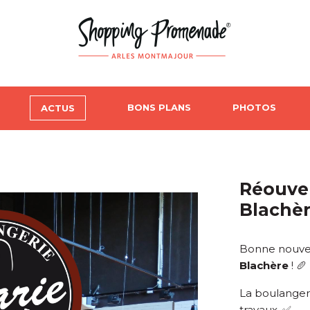
BONS PLANS
PHOTOS
ACTUS
Réouver
Blachèr
Bonne nouvell
Blachère
! 🥖
La boulangeri
travaux. ✅