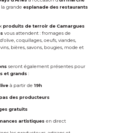
 la grande
esplanade des restaurants
x
produits de terroir de Camargues
es
vous attendent : fromages de
d’olive, coquillages, oeufs, viandes,
, vins, bières, savons, bougies, mode et
ons
seront également présentes pour
ts et grands
:
live
à partir de
19h
apas des producteurs
es gratuits
mances artistiques
en direct
ns les producteurs, artisans et