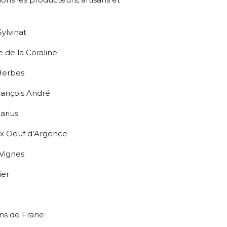
Sylvinat
e de la Coraline
 Herbes
françois André
Marius
ux Oeuf d’Argence
 Vignes
ier
ns de Frane