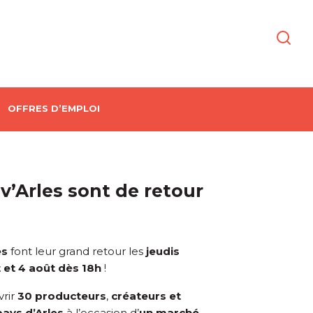
OFFRES D’EMPLOI
iv’Arles sont de retour
es
font leur grand retour les
jeudis
et et 4 août dès 18h
!
rir
30 producteurs
,
créateurs et
pays d’Arles
à l’occasion d’
un marché