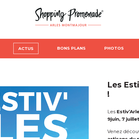
BONS PLANS
PHOTOS
ACTUS
Les Est
!
Les
Estiv’Arl
9juin, 7 juill
Venez découv
artisans du 