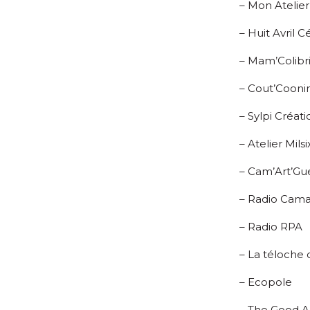
– Mon Atelier
– Huit Avril 
– Mam’Colibr
– Cout’Coon
– Sylpi Créat
– Atelier Mils
– Cam’Art’G
– Radio Cam
– Radio RPA
– La téloche
– Ecopole
– The Good A