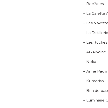
– Boc’Arles
– La Galette 
– Les Navett
– La Distiller
– Les Ruches
– AB Pivoine
– Noka
– Anne Pauli
– Kumoriso
– Brin de pas
– Luminaire C