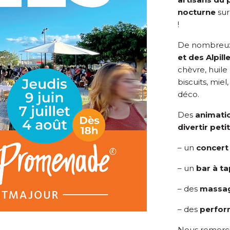
nocturne
sur
!
De nombreu
et des Alpill
chèvre, huile 
biscuits, miel
déco.
Des
animati
divertir peti
– un
concert 
– un
bar à t
– des
massag
– des
perfor
Nous remercio