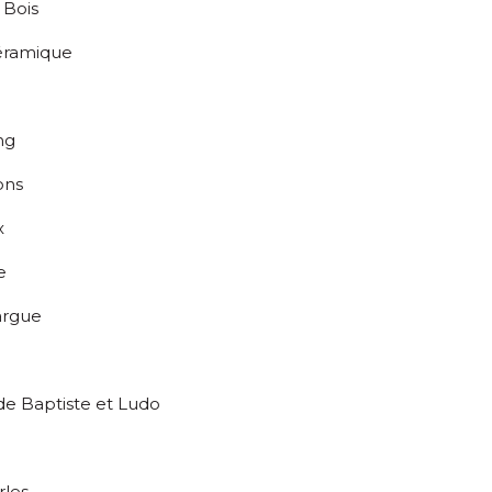
 Bois
Céramique
i
ing
ions
ix
ue
argue
 de Baptiste et Ludo
rles