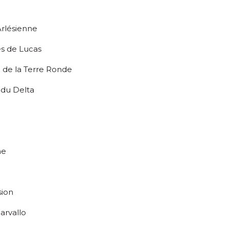
Arlésienne
es de Lucas
ie de la Terre Ronde
 du Delta
ne
sion
arvallo