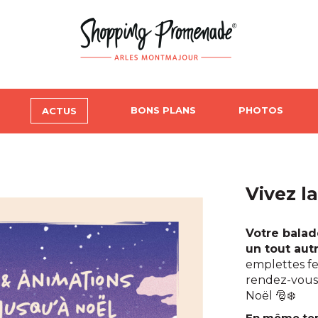
BONS PLANS
PHOTOS
ACTUS
Vivez l
Votre bala
un tout aut
emplettes fe
rendez-vous 
Noël 🎅❄️
En même tem