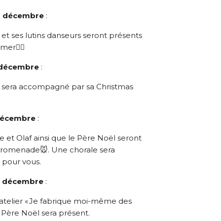
4 décembre
:
et ses lutins danseurs seront présents
er🧝‍♂️
 décembre
:
 sera accompagné par sa Christmas
décembre
:
e et Olaf ainsi que le Père Noël seront
romenade🐭. Une chorale sera
 pour vous.
1 décembre
:
l’atelier « Je fabrique moi-même des
 Père Noël sera présent.