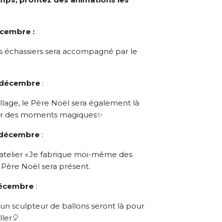
cembre :
s échassiers sera accompagné par le
 décembre
:
llage, le Père Noël sera également là
er des moments magiques✨
 décembre
:
l’atelier « Je fabrique moi-même des
 Père Noël sera présent.
décembre
:
un sculpteur de ballons seront là pour
ler🎈