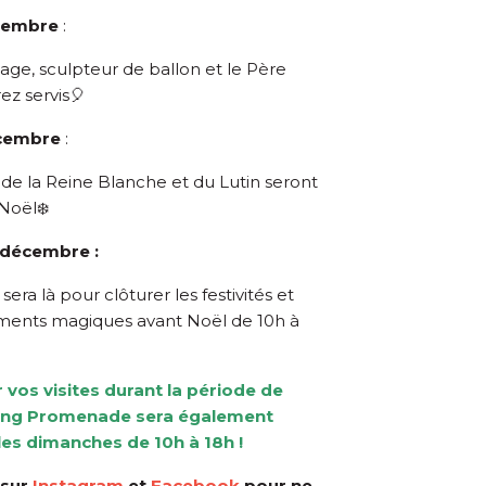
cembre
:
age, sculpteur de ballon et le Père
ez servis🎈
cembre
:
de la Reine Blanche et du Lutin seront
Noël❄️
 décembre :
era là pour clôturer les festivités et
oments magiques avant Noël de 10h à
r vos visites durant la période de
ing Promenade sera également
les dimanches de 10h à 18h !
 sur
Instagram
et
Facebook
pour ne